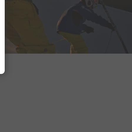
Dauer
Host
1 Jahr(e)
alpenroyal-
nauders.at
Dauer
Host